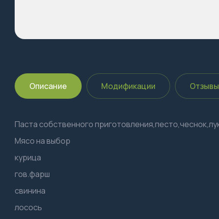
Описание
Модификации
Отзывы
Паста собственного приготовления,песто,чеснок,лу
Мясо на выбор
курица
гов.фарш
свинина
лосось