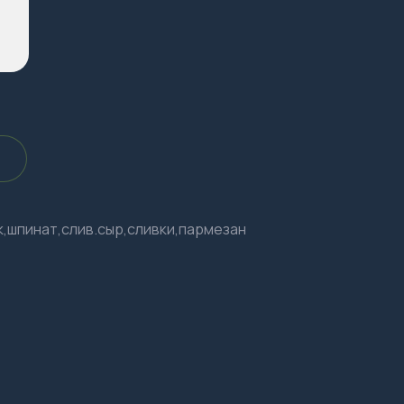
к,шпинат,слив.сыр,сливки,пармезан